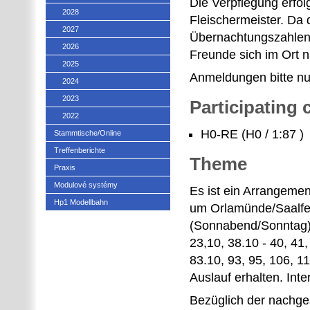
Die Verpflegung erfol
2028
Fleischermeister. Da
2027
Übernachtungszahlenk
2026
Freunde sich im Ort
2025
Anmeldungen bitte nu
2024
2023
Participating
2022
H0-RE (H0 / 1:87 )
Stammtische/Online
Treffenberichte
Theme
Praxis
Modulové systémy
Es ist ein Arrangemen
Hp1 Modellbahn
um Orlamünde/Saalfel
(Sonnabend/Sonntag) 
23,10, 38.10 - 40, 41
83.10, 93, 95, 106, 1
Auslauf erhalten. In
Bezüglich der nachge