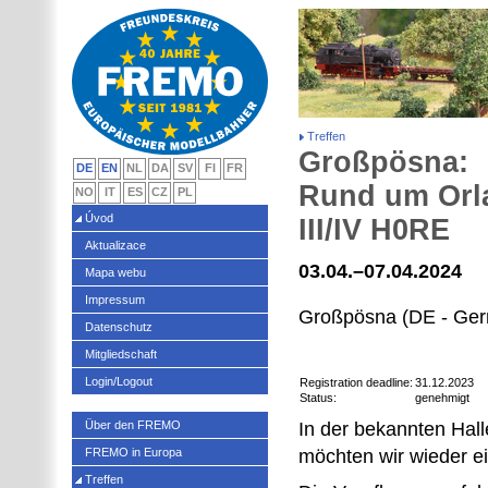
Treffen
Großpösna:
DE
EN
NL
DA
SV
FI
FR
Rund um Orl
NO
IT
ES
CZ
PL
Úvod
III/IV H0RE
Aktualizace
03.04.–07.04.2024
Mapa webu
Impressum
Großpösna (DE - Ge
Datenschutz
Mitgliedschaft
Login/Logout
Registration deadline:
31.12.2023
Status:
genehmigt
Über den FREMO
In der bekannten Hall
FREMO in Europa
möchten wir wieder ei
Treffen