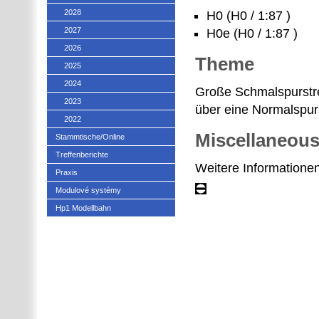
2028
H0 (H0 / 1:87 )
2027
H0e (H0 / 1:87 )
2026
Theme
2025
2024
Große Schmalspurstre
2023
über eine Normalspur
2022
Miscellaneou
Stammtische/Online
Treffenberichte
Weitere Informatione
Praxis
Modulové systémy
Hp1 Modellbahn