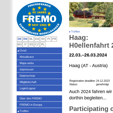
Treffen
Haag:
DE
EN
NL
DA
SV
FI
FR
H0ellenfahrt 
NO
IT
ES
CZ
PL
Úvod
22.03.–26.03.2024
Aktualizace
Mapa webu
Haag (AT - Austria)
Impressum
Datenschutz
Registration deadline:
24.12.2023
Mitgliedschaft
Status:
genehmigt
Login/Logout
Auch 2024 fahren wir '
dorthin begleiten...
Über den FREMO
FREMO in Europa
Participating
Treffen