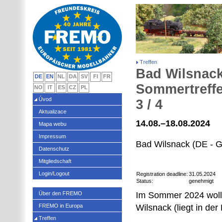
Treffen
Bad Wilsnack
DE
EN
NL
DA
SV
FI
FR
Sommertreffe
NO
IT
ES
CZ
PL
Úvod
3 / 4
Aktualizace
14.08.–18.08.2024
Mapa webu
Impressum
Bad Wilsnack (DE - 
Datenschutz
Mitgliedschaft
Login/Logout
Registration deadline:
31.05.2024
Status:
genehmigt
Über den FREMO
Im Sommer 2024 wolle
FREMO in Europa
Wilsnack (liegt in de
Treffen