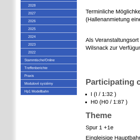
2028
Terminliche Möglichke
2027
(Hallenanmietung eine
2026
2025
2024
Als Veranstaltungsort
2023
Wilsnack zur Verfügu
2022
Stammtische/Online
Treffenberichte
Praxis
Participating
Modulové systémy
Hp1 Modellbahn
I (I / 1:32 )
H0 (H0 / 1:87 )
Theme
Spur 1 +1e
Eingleisige Hauptbah