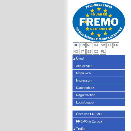
DE
EN
NL
DA
SV
FI
FR
NO
IT
ES
CZ
PL
Úvod
Aktualizace
Mapa webu
Impressum
Datenschutz
Mitgliedschaft
Login/Logout
Über den FREMO
FREMO in Europa
Treffen