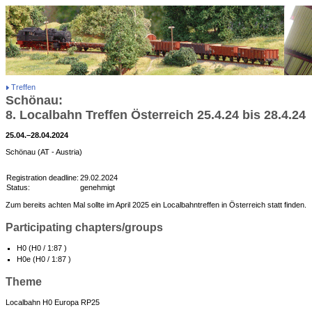
Treffen
Schönau:
8. Localbahn Treffen Österreich 25.4.24 bis 28.4.24
25.04.–28.04.2024
Schönau (AT - Austria)
Registration deadline:
29.02.2024
Status:
genehmigt
Zum bereits achten Mal sollte im April 2025 ein Localbahntreffen in Österreich statt finden.
Participating chapters/groups
H0 (H0 / 1:87 )
H0e (H0 / 1:87 )
Theme
Localbahn H0 Europa RP25