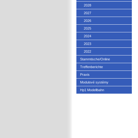
2028
2027
2026
2025
2024
2023
2022
Stammtische/Online
Treffenberichte
Praxis
Modulové systémy
Hp1 Modellbahn