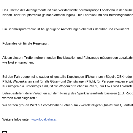
Das Thema des Arrangements ist eine verstaatlichte normalspurige Localbahn in den frühen
Neben- oder Hauptstrecke (je nach Anmeldungen). Der Fahrplan und das Betriebsgescheh
Ein Schmalspurstrecke ist bei genügend Anmeldungen ebenfalls denkbar und erwünscht.
Folgendes gilt für die Regelspur:
Alle an diesem Treffen teilnehmenden Betriebstellen und Fahrzeuge müssen den Localba
wie folgt entsprechen:
Bei den Fahrzeugen sind sauber eingestellte Kupplungen (Fleischmann-Bügel-, OBK- od
Pflicht. Wagenkarten sind für alle Güter- und Dienstwagen Pflicht, für Personenwagen erw
Kurswagen o.ä. unterwegs sind, ist die Wagenkarte ebenso Pflicht); für Loks sind Lokkart
Betriebsstellen, deren Weichen auf dem Prinzip des Spurkranzauflaufs basieren (z.B. Roco
werden nicht eingesetzt.
Wir setzen großen Wert auf vorbildnahen Betrieb. Im Zweifelsfall geht Qualität vor Quantität
Weitere Infos unter:
www.localbahn.at