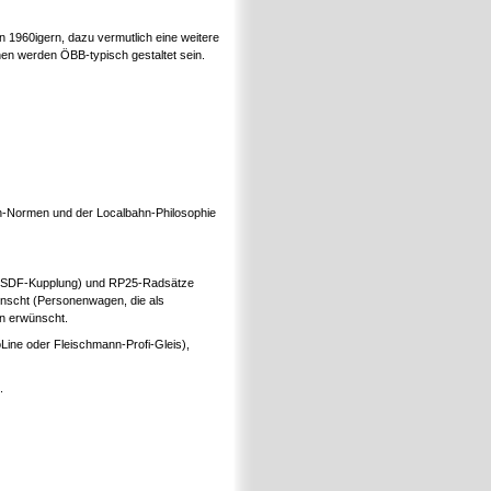
 1960igern, dazu vermutlich eine weitere
en werden ÖBB-typisch gestaltet sein.
hn-Normen und der Localbahn-Philosophie
er SDF-Kupplung) und RP25-Radsätze
ünscht (Personenwagen, die als
en erwünscht.
Line oder Fleischmann-Profi-Gleis),
.