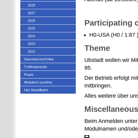
2028
2027
Participating
2026
2025
H0-USA (H0 / 1:87 
2024
2023
Theme
2022
Ubstadt wollen wir Mit
Stammtische/Online
95.
Treffenberichte
Praxis
Der Betrieb erfolgt m
Modulové systémy
mitbringen.
Hp1 Modellbahn
Alles weitere über un
Miscellaneou
Beim Anmelden unter
Modulnamen und/oder