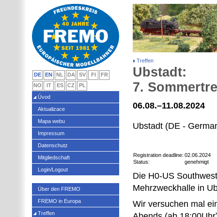
Treffen
Ubstadt:
DE
EN
NL
DA
SV
FI
FR
7. Sommertre
NO
IT
ES
CZ
PL
Úvod
06.08.–11.08.2024
Aktualizace
Mapa webu
Ubstadt (DE - Germa
Impressum
Datenschutz
Registration deadline:
02.06.2024
Mitgliedschaft
Status:
genehmigt
Login/Logout
Die H0-US Southwest D
Mehrzweckhalle in Ub
Über den FREMO
FREMO in Europa
Wir versuchen mal ei
Treffen
Abends (ab 18:00Uhr)