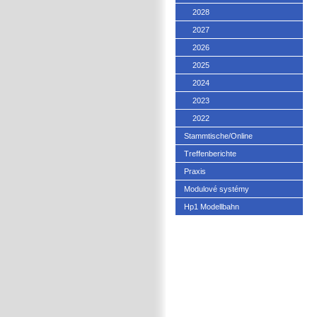
2028
2027
2026
2025
2024
2023
2022
Stammtische/Online
Treffenberichte
Praxis
Modulové systémy
Hp1 Modellbahn