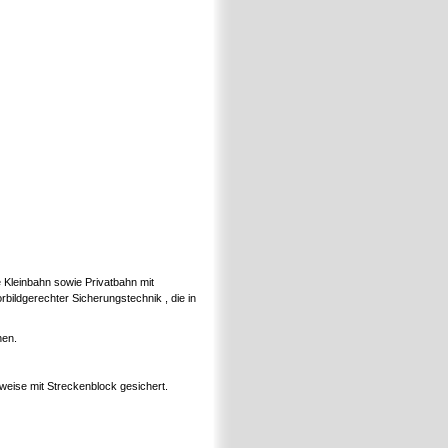
 Kleinbahn sowie Privatbahn mit
ildgerechter Sicherungstechnik , die in
nen.
weise mit Streckenblock gesichert.