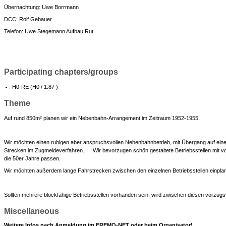
Übernachtung: Uwe Borrmann
DCC: Rolf Gebauer
Telefon: Uwe Stegemann Aufbau Rut
Participating chapters/groups
H0-RE (H0 / 1:87 )
Theme
Auf rund 850m² planen wir ein Nebenbahn-Arrangement im Zeitraum 1952-1955.
Wir möchten einen ruhigen aber anspruchsvollen Nebenbahnbetrieb, mit Übergang auf eine
Strecken im Zugmeldeverfahren. Wir bevorzugen schön gestaltete Betriebsstellen mit vorb
die 50er Jahre passen.
Wir möchten außerdem lange Fahrstrecken zwischen den einzelnen Betriebsstellen einpla
Sollten mehrere blockfähige Betriebsstellen vorhanden sein, wird zwischen diesen vorzugs
Miscellaneous
Weitere Infos nach Anmeldung im FREMO-NET oder beim Organisator!