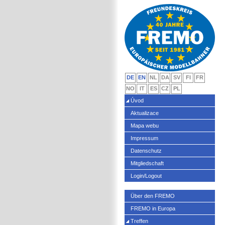
DE
EN
NL
DA
SV
FI
FR
NO
IT
ES
CZ
PL
Úvod
Aktualizace
Mapa webu
Impressum
Datenschutz
Mitgliedschaft
Login/Logout
Über den FREMO
FREMO in Europa
Treffen