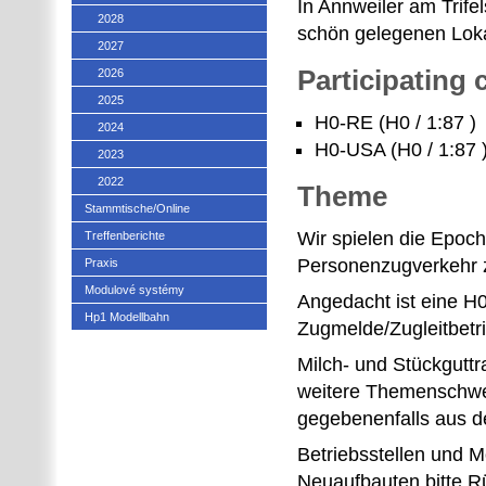
In Annweiler am Trife
2028
schön gelegenen Loka
2027
Participating
2026
2025
H0-RE (H0 / 1:87 )
2024
H0-USA (H0 / 1:87 
2023
2022
Theme
Stammtische/Online
Wir spielen die Epoc
Treffenberichte
Personenzugverkehr 
Praxis
Modulové systémy
Angedacht ist eine 
Hp1 Modellbahn
Zugmelde/Zugleitbetr
Milch- und Stückgutt
weitere Themenschwe
gegebenenfalls aus 
Betriebsstellen und M
Neuaufbauten bitte R