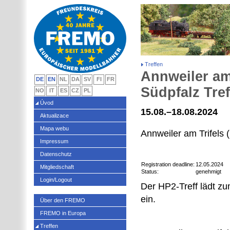
Treffen
Annweiler am 
DE
EN
NL
DA
SV
FI
FR
Südpfalz Treff
NO
IT
ES
CZ
PL
Úvod
15.08.–18.08.2024
Aktualizace
Mapa webu
Annweiler am Trifels
Impressum
Datenschutz
Registration deadline:
12.05.2024
Mitgliedschaft
Status:
genehmigt
Login/Logout
Der HP2-Treff lädt z
ein.
Über den FREMO
FREMO in Europa
Treffen