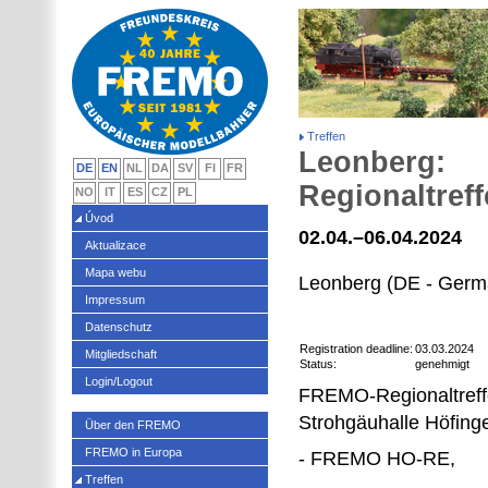
Treffen
Leonberg:
DE
EN
NL
DA
SV
FI
FR
Regionaltref
NO
IT
ES
CZ
PL
Úvod
02.04.–06.04.2024
Aktualizace
Mapa webu
Leonberg (DE - Germ
Impressum
Datenschutz
Registration deadline:
03.03.2024
Mitgliedschaft
Status:
genehmigt
Login/Logout
FREMO-Regionaltreff
Strohgäuhalle Höfing
Über den FREMO
FREMO in Europa
- FREMO HO-RE,
Treffen