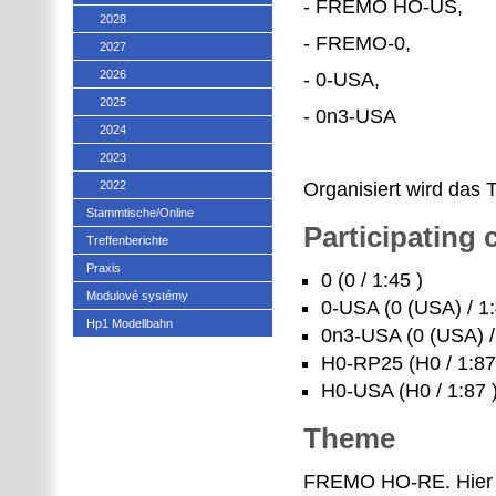
- FREMO HO-US,
2028
- FREMO-0,
2027
2026
- 0-USA,
2025
- 0n3-USA
2024
2023
2022
Organisiert wird das 
Stammtische/Online
Participating
Treffenberichte
Praxis
0 (0 / 1:45 )
Modulové systémy
0-USA (0 (USA) / 1:
Hp1 Modellbahn
0n3-USA (0 (USA) /
H0-RP25 (H0 / 1:87
H0-USA (H0 / 1:87 
Theme
FREMO HO-RE. Hier i