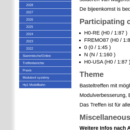
2028
De bijeenkomst is bed
2027
Participating
2026
2025
H0-RE (H0 / 1:87 )
2024
FREMO87 (H0 / 1:8
2023
0 (0 / 1:45 )
2022
N (N / 1:160 )
Stammtische/Online
H0-USA (H0 / 1:87 
Treffenberichte
Praxis
Theme
Modulové systémy
Basteltreffen mit mö
Hp1 Modellbahn
Modulverbesserung, 
Das Treffen ist für a
Miscellaneou
Weitere Infos nach