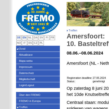
Treffen
Amersfoort:
DE
EN
NL
DA
SV
FI
FR
10. Basteltre
NO
IT
ES
CZ
PL
Úvod
08.06.–08.06.2024
Aktualizace
Mapa webu
Amersfoort (NL - Neth
Impressum
Datenschutz
Registration deadline:
27.05.2024
Mitgliedschaft
Status:
genehmigt
Login/Logout
Op zaterdag 8 juni 2
het 10de Knutseltreff
Über den FREMO
FREMO in Europa
Centraal staan: modu
Treffen
solderen van wagens