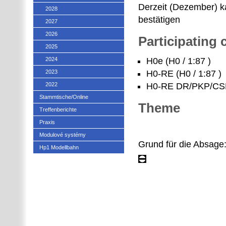
Derzeit (Dezember) k
2028
bestätigen
2027
2026
Participating
2025
2024
H0e (H0 / 1:87 )
2023
H0-RE (H0 / 1:87 )
2022
H0-RE DR/PKP/CSD
Stammtische/Online
Theme
Treffenberichte
Praxis
Modulové systémy
Grund für die Absage:
Hp1 Modellbahn