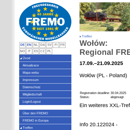
Treffen
Wołów:
DE
EN
NL
DA
SV
FI
FR
Regional FRE
NO
IT
ES
CZ
PL
Úvod
17.09.–21.09.2025
Aktualizace
Mapa webu
Wołów (PL - Poland)
Impressum
Datenschutz
Registration deadline:
30.04.2025
Mitgliedschaft
Status:
abgesagt
Login/Logout
Ein weiteres XXL-Tre
Über den FREMO
FREMO in Europa
Info 20.122024 -
Treffen