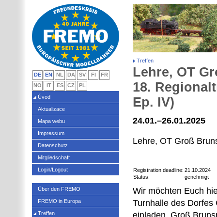
Treffen
Lehre, OT Gr
DE
EN
NL
DA
SV
FI
FR
18. Regional
NO
IT
ES
CZ
PL
Úvod
Ep. IV)
Aktualizace
24.01.–26.01.2025
Mapa webu
Impressum
Lehre, OT Groß Brun
Datenschutz
Mitgliedschaft
Login/Logout
Registration deadline:
21.10.2024
Status:
genehmigt
Über den FREMO
Wir möchten Euch hie
FREMO in Europa
Turnhalle des Dorfes
Treffen
einladen. Groß Bruns