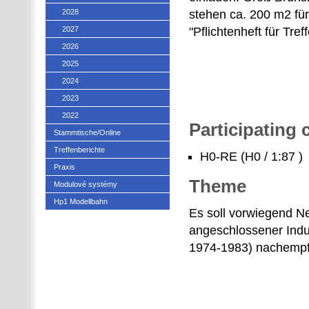
2028
stehen ca. 200 m2 fü
2027
"Pflichtenheft für Tref
2026
2025
2024
2023
2022
Participating
Stammtische/Online
Treffenberichte
H0-RE (H0 / 1:87 )
Praxis
Theme
Modulové systémy
Hp1 Modellbahn
Es soll vorwiegend 
angeschlossener Indu
1974-1983) nachemp