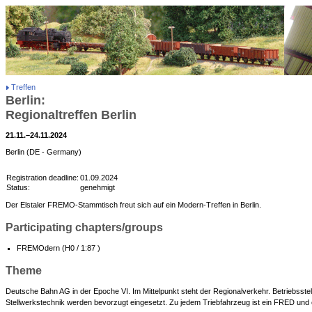
Treffen
Berlin:
Regionaltreffen Berlin
21.11.–24.11.2024
Berlin (DE - Germany)
Registration deadline:
01.09.2024
Status:
genehmigt
Der Elstaler FREMO-Stammtisch freut sich auf ein Modern-Treffen in Berlin.
Participating chapters/groups
FREMOdern (H0 / 1:87 )
Theme
Deutsche Bahn AG in der Epoche VI. Im Mittelpunkt steht der Regionalverkehr. Betriebsstel
Stellwerkstechnik werden bevorzugt eingesetzt. Zu jedem Triebfahrzeug ist ein FRED und 