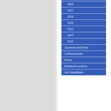
2028
2027
2026
2025
2024
2023
2022
Stammtische/Online
Treffenberichte
Praxis
Modulové systémy
Hp1 Modellbahn