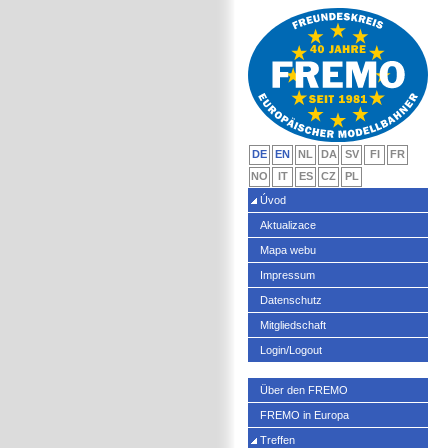
DE
EN
NL
DA
SV
FI
FR
NO
IT
ES
CZ
PL
Úvod
Aktualizace
Mapa webu
Impressum
Datenschutz
Mitgliedschaft
Login/Logout
Über den FREMO
FREMO in Europa
Treffen