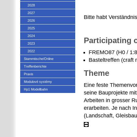
2028
2027
Bitte habt Verständnis
2026
2025
2024
Participating
2023
2022
FREMO87 (H0 / 1:8
Stammtische/Online
Basteltreffen (craft 
Treffenberichte
Theme
Praxis
Modulové systémy
Eine feste Themenvorg
Hp1 Modellbahn
seine Bauprojekte mit
Arbeiten in grosser 
erarbeiten. Je nach 
(Landschaft, Gleisbau