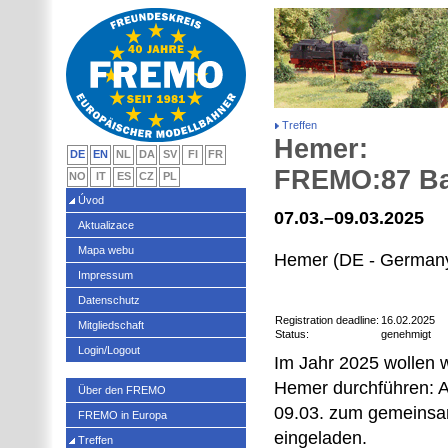
Treffen
Hemer:
DE
EN
NL
DA
SV
FI
FR
FREMO:87 Bas
NO
IT
ES
CZ
PL
Úvod
07.03.–09.03.2025
Aktualizace
Mapa webu
Hemer (DE - German
Impressum
Datenschutz
Registration deadline:
16.02.2025
Mitgliedschaft
Status:
genehmigt
Login/Logout
Im Jahr 2025 wollen wi
Hemer durchführen: Al
Über den FREMO
09.03. zum gemeinsa
FREMO in Europa
eingeladen.
Treffen