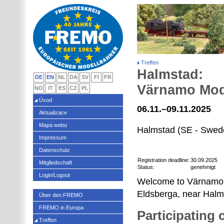
Treffen
Halmstad:
DE
EN
NL
DA
SV
FI
FR
Värnamo Mod
NO
IT
ES
CZ
PL
Úvod
06.11.–09.11.2025
Aktualizace
Mapa webu
Halmstad (SE - Swed
Impressum
Datenschutz
Registration deadline:
30.09.2025
Mitgliedschaft
Status:
genehmigt
Login/Logout
Welcome to Värnamo 
Eldsberga, near Halm
Über den FREMO
FREMO in Europa
Participating
Treffen