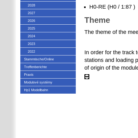
2028
H0-RE (H0 / 1:87 )
2027
Theme
2026
2025
The theme of the meet
2024
2023
In order for the track
2022
stations and loading p
Stammtische/Online
of origin of the modul
Treffenberichte
Praxis
Modulové systémy
Hp1 Modellbahn