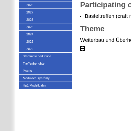
Participating
2028
2027
Basteltreffen (craft 
2026
Theme
2025
2024
Weiterbau und Überh
2023
2022
Stammtische/Online
Treffenberichte
Praxis
Modulové systémy
Hp1 Modellbahn