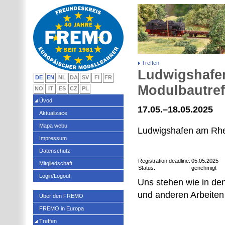
Treffen
Ludwigshafe
DE
EN
NL
DA
SV
FI
FR
Modulbautre
NO
IT
ES
CZ
PL
Úvod
17.05.–18.05.2025
Aktualizace
Mapa webu
Ludwigshafen am Rhe
Impressum
Datenschutz
Registration deadline:
05.05.2025
Mitgliedschaft
Status:
genehmigt
Login/Logout
Uns stehen wie in de
und anderen Arbeiten
Über den FREMO
FREMO in Europa
Treffen