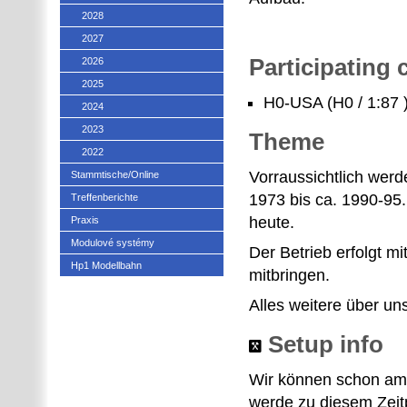
2028
2027
Participating
2026
2025
H0-USA (H0 / 1:87 
2024
2023
Theme
2022
Vorraussichtlich werde
Stammtische/Online
1973 bis ca. 1990-95.
Treffenberichte
heute.
Praxis
Modulové systémy
Der Betrieb erfolgt m
Hp1 Modellbahn
mitbringen.
Alles weitere über un
Setup info
Wir können schon am 
werde zu diesem Zeit