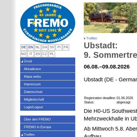
Treffen
Ubstadt:
DE
EN
NL
DA
SV
FI
FR
9. Sommertre
NO
IT
ES
CZ
PL
Úvod
06.08.–09.08.2026
Aktualizace
Mapa webu
Ubstadt (DE - Germa
Impressum
Datenschutz
Registration deadline:
01.06.2026
Mitgliedschaft
Status:
abgesagt
Login/Logout
Die H0-US Southwest D
Mehrzweckhalle in Ub
Über den FREMO
FREMO in Europa
Ab Mittwoch 5.8. Aben
Treffen
Aufbau.