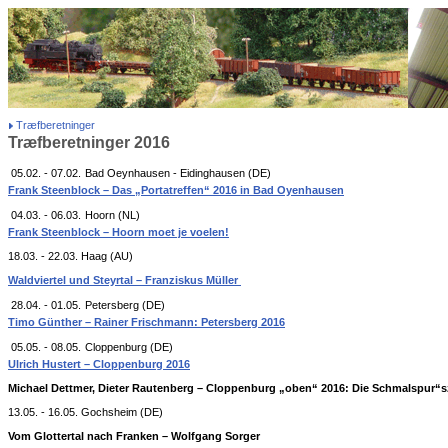
Træfberetninger
Træfberetninger 2016
05.02. - 07.02.
Bad Oeynhausen - Eidinghausen (DE)
Frank Steenblock – Das „Portatreffen“ 2016 in Bad Oyenhausen
04.03. - 06.03.
Hoorn (NL)
Frank Steenblock – Hoorn moet je voelen!
18.03. - 22.03. Haag (AU)
Waldviertel und Steyrtal – Franziskus Müller
28.04. - 01.05.
Petersberg (DE)
Timo Günther – Rainer Frischmann: Petersberg 2016
05.05. - 08.05.
Cloppenburg (DE)
Ulrich Hustert – Cloppenburg 2016
Michael Dettmer, Dieter Rautenberg – Cloppenburg „oben“ 2016: Die Schmalspur“sz
13.05. - 16.05. Gochsheim (DE)
Vom Glottertal nach Franken – Wolfgang Sorger