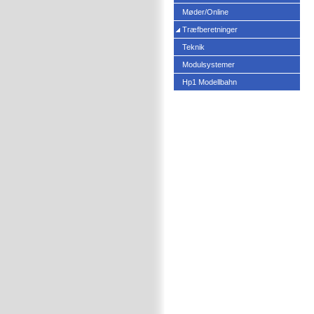
Møder/Online
Træfberetninger
Teknik
Modulsystemer
Hp1 Modellbahn