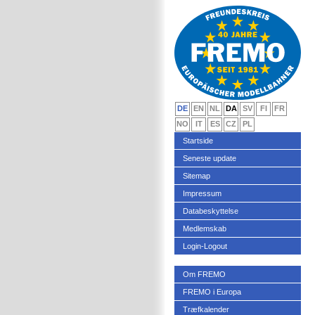
DE
EN
NL
DA
SV
FI
FR
NO
IT
ES
CZ
PL
Startside
Seneste update
Sitemap
Impressum
Databeskyttelse
Medlemskab
Login-Logout
Om FREMO
FREMO i Europa
Træfkalender