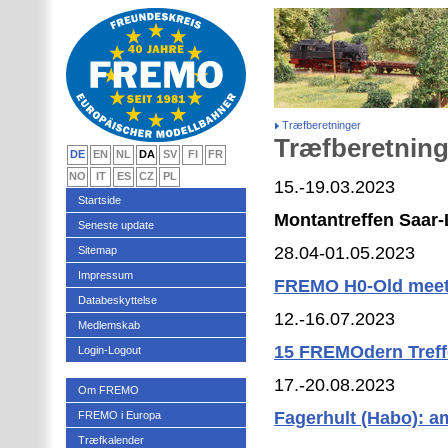
Træfberetninger
Træfberetning
DE
EN
NL
DA
SV
FI
FR
NO
IT
ES
CZ
PL
15.-19.03.2023
Startside
Montantreffen Saar-
Seneste update
28.04-01.05.2023
Sitemap
Impressum
FREMO H0-Old meeti
Databeskyttelse
12.-16.07.2023
Medlemskab
15 FREMOdern Treffe
Login-Logout
17.-20.08.2023
Om FREMO
Fagerhult (Habo): a
FREMO i Europa
Træfkalender