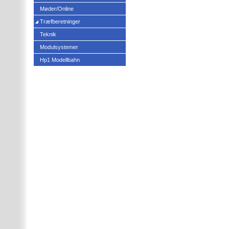
Møder/Online
Træfberetninger
Teknik
Modulsystemer
Hp1 Modellbahn