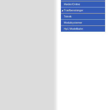
Møder/Online
Træfberetninger
Teknik
Modulsystemer
Hp1 Modellbahn