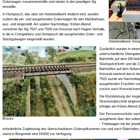
Güterwagen zusammenstellte und wieder in den jeweiligen Ng
einstellte.
In Hompesch, das über ein Hebelstellwerk bedient wird, wurden
zudem die ein- und ausgehenden Güterwagen für den Kleinbahnast
aus- und eingestellt. Am späten Nachmittag / frühen Abend
verkehrte der Ng 7507 und 7509 von Kreuztal nach Hagen-Vorhalle,
in die in Crengeldanz und Hompesch die ausgehenden Güter- und
Stückgutwagen eingestellt wurden.
Hebelstellwerk Hom
Zusätzlich wurden in eine
unterschiedliche Übergabe
Bahnhöfe auf dem DB Nebe
Stückgutverkehr und die Z
Bahnhöfen auf dem Neben
Kreuztal startend durch d
7503 wurde am Nachmittag
ausgehenden Frachten von
zurück nach Kreuztal trans
Die Rückleistung der insg
Streckenabschnitt einges
erfolgte am frühen Abend 
Der Personenverkehr nach
Brücke
ausgehend über den unbes
- Triebwagen mit der jeweil
erforderliche Zugleistung des überschaubaren Güteraufkommen von und nach Eiderhafen, 
stand in Borgstede eine Dh500 zur Verfügung.