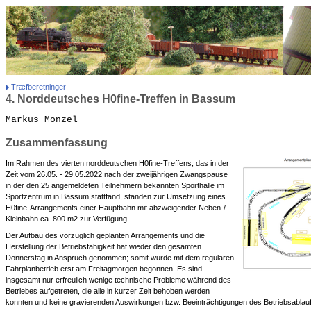
Træfberetninger
4. Norddeutsches H0fine-Treffen in Bassum
Markus Monzel
Zusammenfassung
Im Rahmen des vierten norddeutschen H0fine-Treffens, das in der
Zeit vom 26.05. - 29.05.2022 nach der zweijährigen Zwangspause
in der den 25 angemeldeten Teilnehmern bekannten Sporthalle im
Sportzentrum in Bassum stattfand, standen zur Umsetzung eines
H0fine-Arrangements einer Hauptbahn mit abzweigender Neben-/
Kleinbahn ca. 800 m2 zur Verfügung.
Der Aufbau des vorzüglich geplanten Arrangements und die
Herstellung der Betriebsfähigkeit hat wieder den gesamten
Donnerstag in Anspruch genommen; somit wurde mit dem regulären
Fahrplanbetrieb erst am Freitagmorgen begonnen. Es sind
insgesamt nur erfreulich wenige technische Probleme während des
Betriebes aufgetreten, die alle in kurzer Zeit behoben werden
konnten und keine gravierenden Auswirkungen bzw. Beeinträchtigungen des Betriebsablau