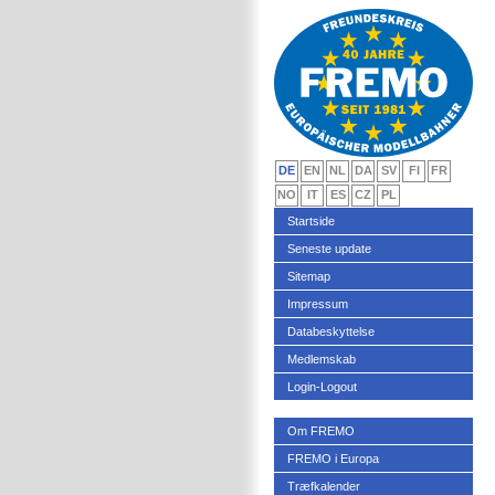
DE
EN
NL
DA
SV
FI
FR
NO
IT
ES
CZ
PL
Startside
Seneste update
Sitemap
Impressum
Databeskyttelse
Medlemskab
Login-Logout
Om FREMO
FREMO i Europa
Træfkalender