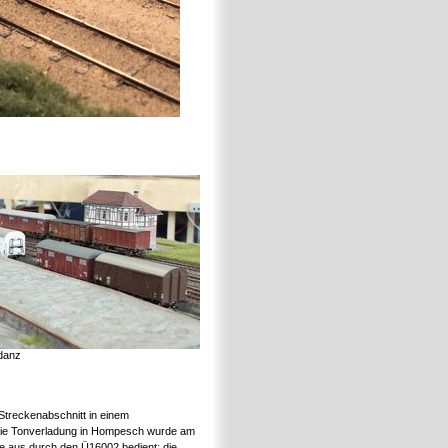
danz
Streckenabschnitt in einem
Die Tonverladung in Hompesch wurde am
e aus durch den Ü16002 bedient; die