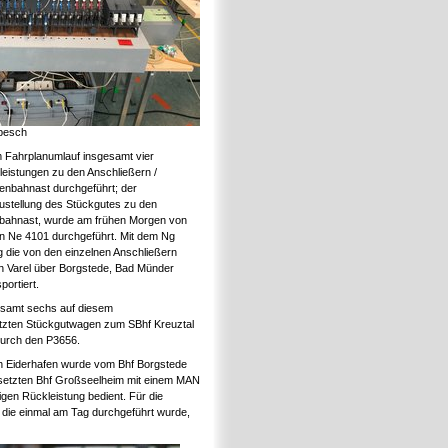
pesch
m Fahrplanumlauf insgesamt vier
leistungen zu den Anschließern /
nbahnast durchgeführt; der
ustellung des Stückgutes zu den
bahnast, wurde am frühen Morgen von
en Ne 4101 durchgeführt. Mit dem Ng
 die von den einzelnen Anschließern
 Varel über Borgstede, Bad Münder
portiert.
esamt sechs auf diesem
etzten Stückgutwagen zum SBhf Kreuztal
durch den P3656.
 Eiderhafen wurde vom Bhf Borgstede
etzten Bhf Großseelheim mit einem MAN
igen Rückleistung bedient. Für die
die einmal am Tag durchgeführt wurde,