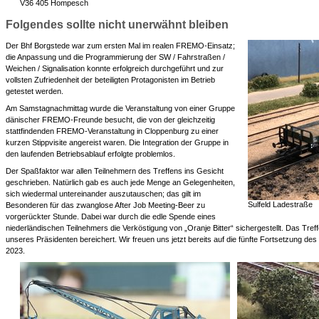
V36 405 Hompesch
Folgendes sollte nicht unerwähnt bleiben
Der Bhf Borgstede war zum ersten Mal im realen FREMO-Einsatz;
die Anpassung und die Programmierung der SW / Fahrstraßen /
Weichen / Signalisation konnte erfolgreich durchgeführt und zur
vollsten Zufriedenheit der beteiligten Protagonisten im Betrieb
getestet werden.
Am Samstagnachmittag wurde die Veranstaltung von einer Gruppe
dänischer FREMO-Freunde besucht, die von der gleichzeitig
stattfindenden FREMO-Veranstaltung in Cloppenburg zu einer
kurzen Stippvisite angereist waren. Die Integration der Gruppe in
den laufenden Betriebsablauf erfolgte problemlos.
Der Spaßfaktor war allen Teilnehmern des Treffens ins Gesicht
geschrieben. Natürlich gab es auch jede Menge an Gelegenheiten,
sich wiedermal untereinander auszutauschen; das gilt im
Sulfeld Ladestraße
Besonderen für das zwanglose After Job Meeting-Beer zu
vorgerückter Stunde. Dabei war durch die edle Spende eines
niederländischen Teilnehmers die Verköstigung von „Oranje Bitter“ sichergestellt. Das T
unseres Präsidenten bereichert. Wir freuen uns jetzt bereits auf die fünfte Fortsetzung de
2023.