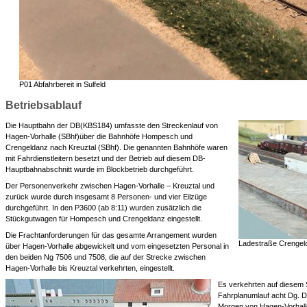
P01 Abfahrbereit in Sulfeld
Betriebsablauf
Die Hauptbahn der DB(KBS184) umfasste den Streckenlauf von
Hagen-Vorhalle (SBhf)über die Bahnhöfe Hompesch und
Crengeldanz nach Kreuztal (SBhf). Die genannten Bahnhöfe waren
mit Fahrdienstleitern besetzt und der Betrieb auf diesem DB-
Hauptbahnabschnitt wurde im Blockbetrieb durchgeführt.
Der Personenverkehr zwischen Hagen-Vorhalle – Kreuztal und
zurück wurde durch insgesamt 8 Personen- und vier Eilzüge
durchgeführt. In den P3600 (ab 8:11) wurden zusätzlich die
Stückgutwagen für Hompesch und Crengeldanz eingestellt.
Die Frachtanforderungen für das gesamte Arrangement wurden
Ladestraße Crengel
über Hagen-Vorhalle abgewickelt und vom eingesetzten Personal in
den beiden Ng 7506 und 7508, die auf der Strecke zwischen
Hagen-Vorhalle bis Kreuztal verkehrten, eingestellt.
Es verkehrten auf diesem 
Fahrplanumlauf acht Dg. 
Morgen von Hagen-Vorhall