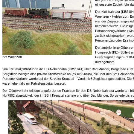
eingesetzte Zuglok fuhr d
Der Kleinbahnast (KBS184
Weenzen - Hehlen zum Endp
war der Zugleiter angesiede
betrieben wurde. Die insg
Personenzugverkehr zwis
zurück sicherstellten, wu
Personenzug oder Essling
Der ambitionierte Güterve
Hompesch (KB)- Sülfeld un
Bhf Weenzen
Güterzugleistungen (G10-
durchgeführt.
Von Kreuztal(SBhf)führte die DB-Nebenbahn (KBS1841) über Bad Münder, Borgstede zum 
Borgstede zweigte eine private Stichstrecke ab (ex KBS184b), die über den Bhf Großseelh
Personenverkehr wurde auf der Strecke Kreuztal – Varel mit 6 Zugleistungen bedient. Di
waren ebenfalls mit Fahrdienstleiter besetzt.
Der Güterverkehr mit den angeforderten Frachten für den DB-Nebenbahnast wurde am frü
Ng 7502 abgewickelt, der im SBhf Kreuztal startete und über Bad Münder, Borgstede bis zu