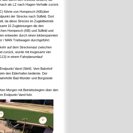
anach als LZ nach Hagen-Vorhalle zurück.
C) führte von Hompesch (KB)über
unkt der Strecke nach Sülfeld. Dort
lt, da diese Strecke im Zugleitbetrieb
esamt 10 Zugleistungen die den
chen Hompesch (KB) und Sülfeld und
rden entweder durch einen lokbespannten
er / MAN Triebwagen durchgeführt.
rkehr auf dem Streckenast zwischen
d zurück, wurde mit insgesamt vier
G13) in einem Fahrplanumlauf
Endpunkt Varel (Sbhf). Vom Bahnhof
eim den Eiderhafen bediente. Der
e Bahnhöfe Bad Münder und Borgstede
hen Morgen mit Betriebsbeginn über den
m Endpunkt Varel fuhr.