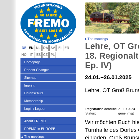
The meetings
Lehre, OT Gr
DE
EN
NL
DA
SV
FI
FR
18. Regional
NO
IT
ES
CZ
PL
Homepage
Ep. IV)
Recent Changes
24.01.–26.01.2025
Sitemap
Imprint
Lehre, OT Groß Brun
Datenschutz
Membership
Login / Logout
Registration deadline:
21.10.2024
Status:
genehmigt
About FREMO
Wir möchten Euch hie
FREMO in EUROPE
Turnhalle des Dorfes
The meetings
einladen. Groß Bruns