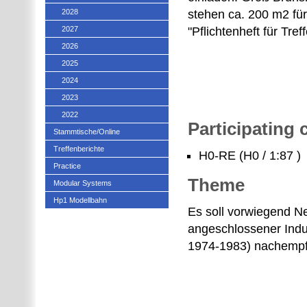
2028
stehen ca. 200 m2 fü
2027
"Pflichtenheft für Tref
2026
2025
2024
2023
2022
Participating
Stammtische/Online
Treffenberichte
H0-RE (H0 / 1:87 )
Practice
Theme
Modular Systems
Hp1 Modellbahn
Es soll vorwiegend 
angeschlossener Indu
1974-1983) nachemp