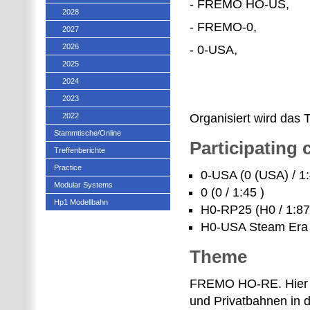
- FREMO HO-US,
2028
- FREMO-0,
2027
2026
- 0-USA,
2025
2024
2023
2022
Organisiert wird das 
Stammtische/Online
Participating
Treffenberichte
Practice
0-USA (0 (USA) / 1:
Modular Systems
0 (0 / 1:45 )
Hp1 Modellbahn
H0-RP25 (H0 / 1:87
H0-USA Steam Era (
Theme
FREMO HO-RE. Hier i
und Privatbahnen in d