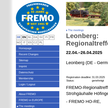
The meetings
Leonberg:
DE
EN
NL
DA
SV
FI
FR
Regionaltref
NO
IT
ES
CZ
PL
Homepage
22.04.–26.04.2025
Recent Changes
Sitemap
Leonberg (DE - Germ
Imprint
Datenschutz
Registration deadline:
31.03.2025
Membership
Status:
genehmigt
Login / Logout
FREMO-Regionaltreff
Strohgäuhalle Höfing
About FREMO
FREMO in EUROPE
- FREMO HO-RE,
The meetings