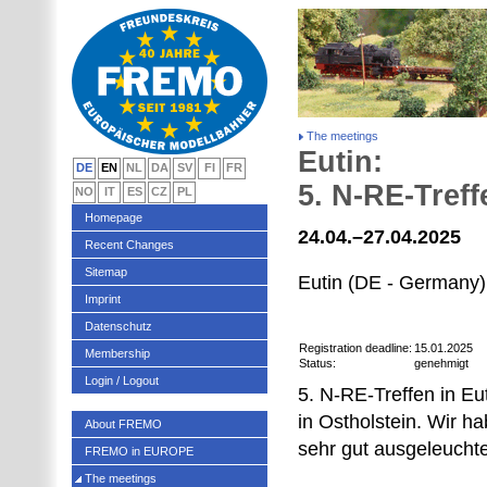
The meetings
Eutin:
DE
EN
NL
DA
SV
FI
FR
5. N-RE-Treff
NO
IT
ES
CZ
PL
Homepage
24.04.–27.04.2025
Recent Changes
Sitemap
Eutin (DE - Germany)
Imprint
Datenschutz
Registration deadline:
15.01.2025
Membership
Status:
genehmigt
Login / Logout
5. N-RE-Treffen in Eu
in Ostholstein. Wir h
About FREMO
sehr gut ausgeleuchte
FREMO in EUROPE
The meetings