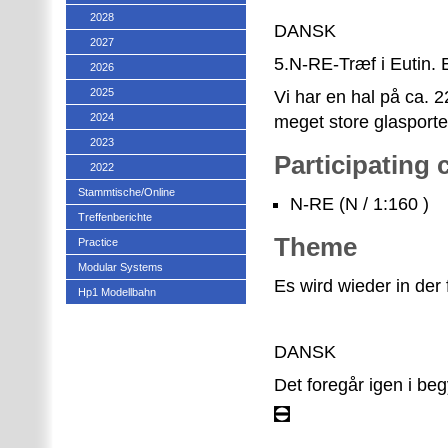
2028
DANSK
2027
5.N-RE-Træf i Eutin. E
2026
2025
Vi har en hal på ca. 
2024
meget store glasporte
2023
Participating
2022
Stammtische/Online
N-RE (N / 1:160 )
Treffenberichte
Theme
Practice
Modular Systems
Es wird wieder in de
Hp1 Modellbahn
DANSK
Det foregår igen i be