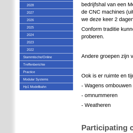
bedrijfshal van een 
2028
de CNC machines (uit
2027
we deze keer 2 dagen 
2026
2025
Conform traditie ku
2024
proberen.
2023
2022
Andere groepen zijn 
Stammtische/Online
Treffenberichte
Practice
Ook is er ruimte en ti
Modular Systems
- Wagens ombouwen 
Hp1 Modellbahn
- omnummeren
- Weatheren
Participating