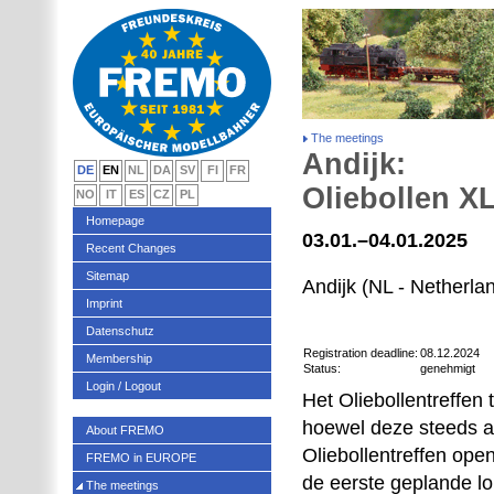
The meetings
Andijk:
DE
EN
NL
DA
SV
FI
FR
Oliebollen X
NO
IT
ES
CZ
PL
Homepage
03.01.–04.01.2025
Recent Changes
Sitemap
Andijk (NL - Netherla
Imprint
Datenschutz
Registration deadline:
08.12.2024
Membership
Status:
genehmigt
Login / Logout
Het Oliebollentreffen 
hoewel deze steeds a
About FREMO
Oliebollentreffen op
FREMO in EUROPE
de eerste geplande lo
The meetings