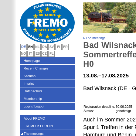
The meetings
Bad Wilsnack
DE
EN
NL
DA
SV
FI
FR
Sommertreffe
NO
IT
ES
CZ
PL
Homepage
H0
Recent Changes
13.08.–17.08.2025
Sitemap
Imprint
Bad Wilsnack (DE - 
Datenschutz
Membership
Login / Logout
Registration deadline:
30.06.2025
Status:
genehmigt
About FREMO
Auch im Sommer 2025 
FREMO in EUROPE
Spur 1 Treffen in der
The meetings
Hamburg und Berlin, 