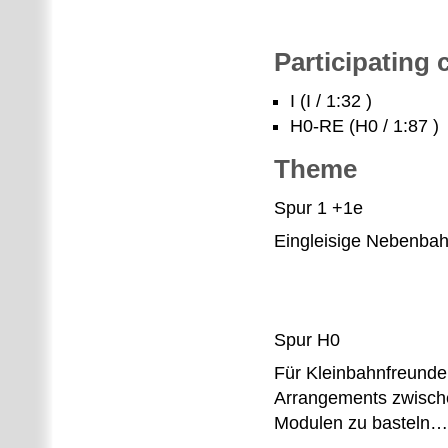
Participating
I (I / 1:32 )
H0-RE (H0 / 1:87 )
Theme
Spur 1 +1e
Eingleisige Nebenba
Spur H0
Für Kleinbahnfreunde 
Arrangements zwische
Modulen zu basteln…