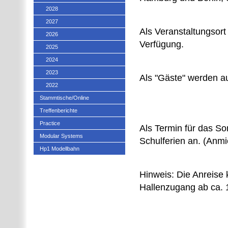
2028
2027
Als Veranstaltungsort
2026
Verfügung.
2025
2024
2023
Als "Gäste" werden au
2022
Stammtische/Online
Treffenberichte
Practice
Als Termin für das So
Modular Systems
Schulferien an. (Anmi
Hp1 Modellbahn
Hinweis: Die Anreise 
Hallenzugang ab ca.