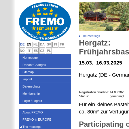
The meetings
Hergatz:
DE
EN
NL
DA
SV
FI
FR
Frühjahrsbas
NO
IT
ES
CZ
PL
Homepage
15.03.–16.03.2025
Recent Changes
Sitemap
Hergatz (DE - Germa
Imprint
Datenschutz
Registration deadline:
14.03.2025
Membership
Status:
genehmigt
Login / Logout
Für ein kleines Baste
ca. 80m² zur Verfügu
About FREMO
FREMO in EUROPE
Participating
The meetings