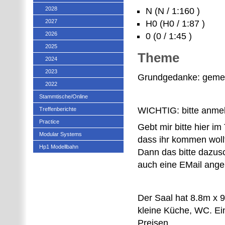
2028
N (N / 1:160 )
2027
H0 (H0 / 1:87 )
2026
0 (0 / 1:45 )
2025
Theme
2024
2023
Grundgedanke: gemei
2022
Stammtische/Online
WICHTIG: bitte anme
Treffenberichte
Practice
Gebt mir bitte hier i
Modular Systems
dass ihr kommen wollt
Hp1 Modellbahn
Dann das bitte dazusc
auch eine EMail angebe
Der Saal hat 8.8m x 9
kleine Küche, WC. Ei
Preisen.