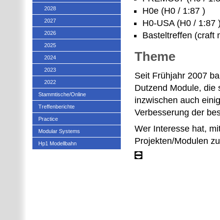
2028
H0e (H0 / 1:87 )
2027
H0-USA (H0 / 1:87 
2026
Basteltreffen (craft 
2025
Theme
2024
2023
Seit Frühjahr 2007 
2022
Dutzend Module, die
Stammtische/Online
inzwischen auch eini
Treffenberichte
Verbesserung der bes
Practice
Wer Interesse hat, mi
Modular Systems
Projekten/Modulen zu 
Hp1 Modellbahn