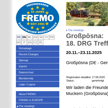
The meetings
Großpösna:
DE
EN
NL
DA
SV
FI
FR
18. DRG Tref
NO
IT
ES
CZ
PL
Homepage
20.11.–23.11.2025
Recent Changes
Sitemap
Großpösna (DE - Ge
Imprint
Datenschutz
Registration deadline:
17.08.2025
Membership
Status:
genehmigt
Login / Logout
Wir laden die Freund
Muckern (Großpösna) 
About FREMO
FREMO in EUROPE
The meetings