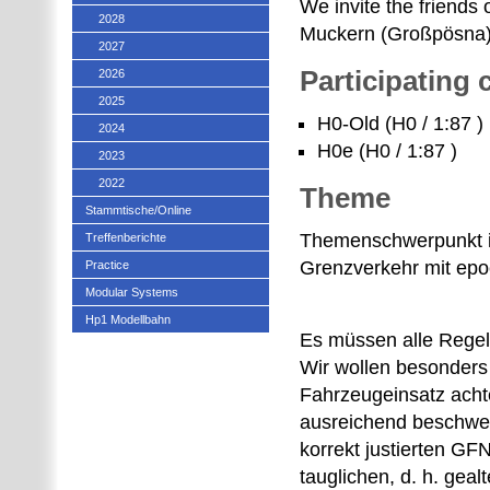
We invite the friends 
2028
Muckern (Großpösna) 
2027
Participating
2026
2025
H0-Old (H0 / 1:87 )
2024
H0e (H0 / 1:87 )
2023
2022
Theme
Stammtische/Online
Themenschwerpunkt is
Treffenberichte
Grenzverkehr mit ep
Practice
Modular Systems
Hp1 Modellbahn
Es müssen alle Regel
Wir wollen besonders 
Fahrzeugeinsatz acht
ausreichend beschwer
korrekt justierten G
tauglichen, d. h. gea