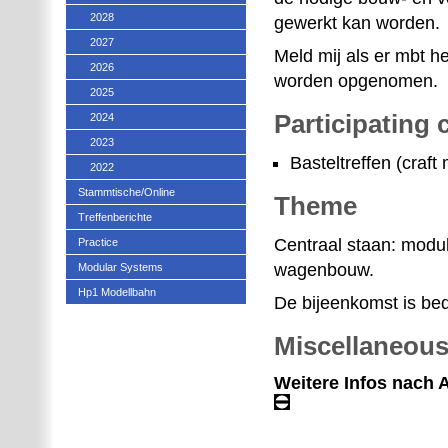
2028
gewerkt kan worden.
2027
Meld mij als er mbt he
2026
worden opgenomen.
2025
Participating
2024
2023
Basteltreffen (craft 
2022
Stammtische/Online
Theme
Treffenberichte
Centraal staan: modu
Practice
wagenbouw.
Modular Systems
Hp1 Modellbahn
De bijeenkomst is bed
Miscellaneou
Weitere Infos nach