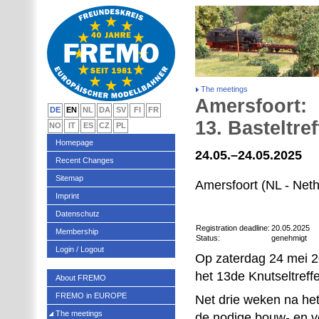
The meetings
Amersfoort:
DE
EN
NL
DA
SV
FI
FR
13. Basteltre
NO
IT
ES
CZ
PL
Homepage
24.05.–24.05.2025
Recent Changes
Sitemap
Amersfoort (NL - Neth
Imprint
Datenschutz
Registration deadline:
20.05.2025
Membership
Status:
genehmigt
Login / Logout
Op zaterdag 24 mei 2
het 13de Knutseltreff
About FREMO
FREMO in EUROPE
Net drie weken na het
The meetings
de nodige bouw- en v