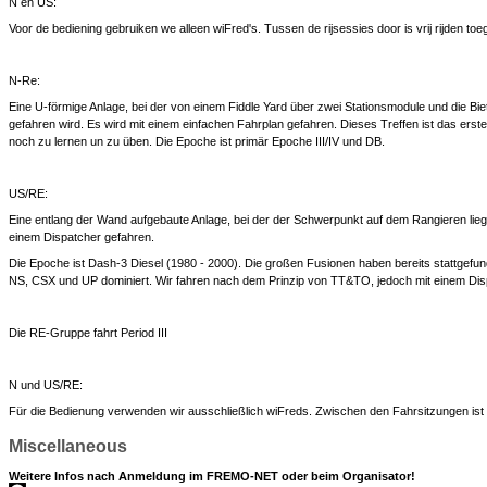
N en US:
Voor de bediening gebruiken we alleen wiFred's. Tussen de rijsessies door is vrij rijden toe
N-Re:
Eine U-förmige Anlage, bei der von einem Fiddle Yard über zwei Stationsmodule und die B
gefahren wird. Es wird mit einem einfachen Fahrplan gefahren. Dieses Treffen ist das erste
noch zu lernen un zu üben. Die Epoche ist primär Epoche III/IV und DB.
US/RE:
Eine entlang der Wand aufgebaute Anlage, bei der der Schwerpunkt auf dem Rangieren lieg
einem Dispatcher gefahren.
Die Epoche ist Dash-3 Diesel (1980 - 2000). Die großen Fusionen haben bereits stattgefun
NS, CSX und UP dominiert. Wir fahren nach dem Prinzip von TT&TO, jedoch mit einem Dis
Die RE-Gruppe fahrt Period III
N und US/RE:
Für die Bedienung verwenden wir ausschließlich wiFreds. Zwischen den Fahrsitzungen ist f
Miscellaneous
Weitere Infos nach Anmeldung im FREMO-NET oder beim Organisator!