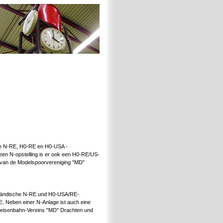
se N-RE, H0-RE en H0-USA -
een N-opstelling is er ook een H0-RE/US-
e van de Modelspoorvereniging "MD"
erländische N-RE und H0-USA/RE-
E. Neben einer N-Anlage ist auch eine
lleisenbahn-Vereins "MD" Drachten und