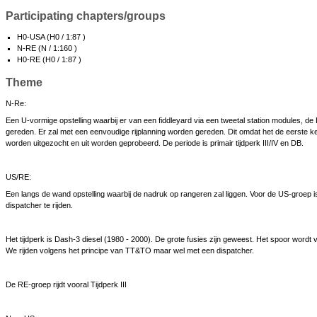
Participating chapters/groups
H0-USA (H0 / 1:87 )
N-RE (N / 1:160 )
H0-RE (H0 / 1:87 )
Theme
N-Re:
Een U-vormige opstelling waarbij er van een fiddleyard via een tweetal station modules, de 
gereden. Er zal met een eenvoudige rijplanning worden gereden. Dit omdat het de eerste k
worden uitgezocht en uit worden geprobeerd. De periode is primair tijdperk III/IV en DB.
US/RE:
Een langs de wand opstelling waarbij de nadruk op rangeren zal liggen. Voor de US-groep i
dispatcher te rijden.
Het tijdperk is Dash-3 diesel (1980 - 2000). De grote fusies zijn geweest. Het spoor wor
We rijden volgens het principe van TT&TO maar wel met een dispatcher.
De RE-groep rijdt vooral Tijdperk III