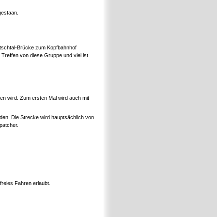
gestaan.
ietschtal-Brücke zum Kopfbahnhof
 Treffen von diese Gruppe und viel ist
en wird. Zum ersten Mal wird auch mit
den. Die Strecke wird hauptsächlich von
patcher.
reies Fahren erlaubt.