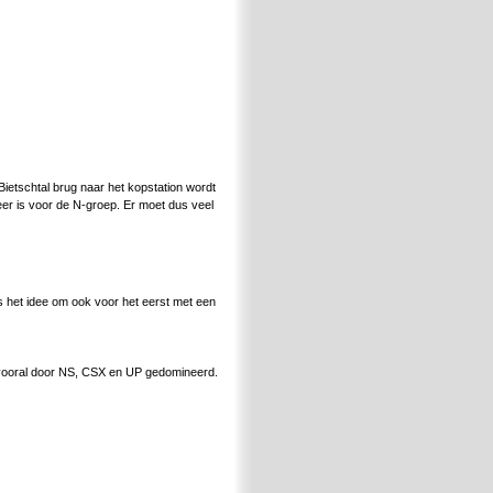
Bietschtal brug naar het kopstation wordt
eer is voor de N-groep. Er moet dus veel
s het idee om ook voor het eerst met een
dt vooral door NS, CSX en UP gedomineerd.