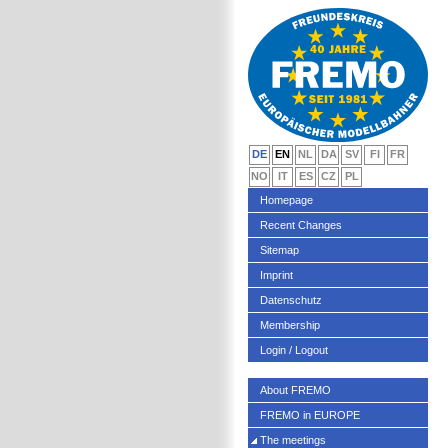
DE
EN
NL
DA
SV
FI
FR
NO
IT
ES
CZ
PL
Homepage
Recent Changes
Sitemap
Imprint
Datenschutz
Membership
Login / Logout
About FREMO
FREMO in EUROPE
The meetings