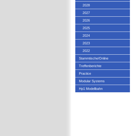
2028
2027
2026
2025
2024
2023
2022
Stammtische/Online
Treffenberichte
Practice
Modular Systems
Hp1 Modellbahn