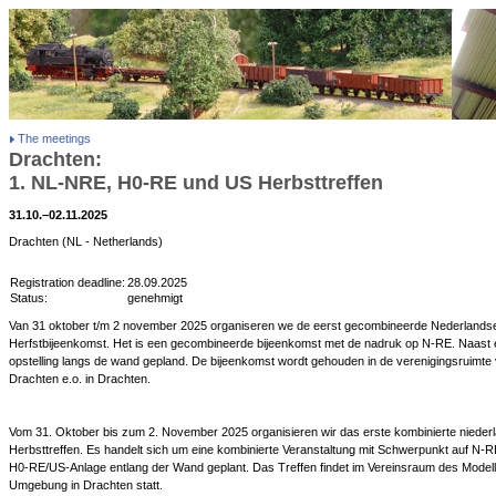
The meetings
Drachten:
1. NL-NRE, H0-RE und US Herbsttreffen
31.10.–02.11.2025
Drachten (NL - Netherlands)
Registration deadline:
28.09.2025
Status:
genehmigt
Van 31 oktober t/m 2 november 2025 organiseren we de eerst gecombineerde Nederland
Herfstbijeenkomst. Het is een gecombineerde bijeenkomst met de nadruk op N-RE. Naast 
opstelling langs de wand gepland. De bijeenkomst wordt gehouden in de verenigingsruimt
Drachten e.o. in Drachten.
Vom 31. Oktober bis zum 2. November 2025 organisieren wir das erste kombinierte nied
Herbsttreffen. Es handelt sich um eine kombinierte Veranstaltung mit Schwerpunkt auf N-R
H0-RE/US-Anlage entlang der Wand geplant. Das Treffen findet im Vereinsraum des Mode
Umgebung in Drachten statt.