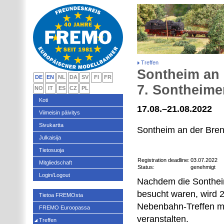
Treffen
Sontheim an 
DE
EN
NL
DA
SV
FI
FR
7. Sontheime
NO
IT
ES
CZ
PL
Koti
17.08.–21.08.2022
Viimeisin päivitys
Sivukartta
Sontheim an der Bre
Julkaisija
Tietosuoja
Registration deadline:
03.07.2022
Mitgliedschaft
Status:
genehmigt
Login/Logout
Nachdem die Sontheim
besucht waren, wird 2
Tietoa FREMOsta
Nebenbahn-Treffen mi
FREMO Euroopassa
veranstalten.
Treffen