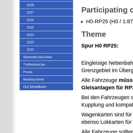
2028
Participating
2027
2026
H0-RP25 (H0 / 1:87
2025
Theme
2024
2023
Spur H0 RP25:
2022
Stammtische/Online
Eingleisige Nebenbah
Treffenberichte
Grenzgebiet im Überga
Praxis
Alle Fahrzeuge
müsse
Modulsysteme
Gleisanlagen für RP
Hp1 Modellbahn
Bei den Fahrzeugen s
Kupplung und kompatib
Wagenkarten sind für 
ebenso Lokkarten für
Alle Fahrzeuge sollten