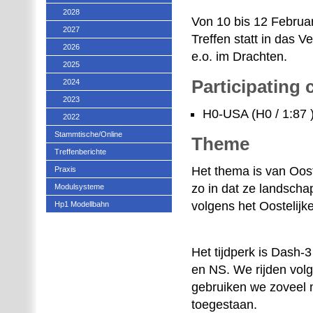
2028
Von 10 bis 12 Februa
2027
Treffen statt in das 
2026
e.o. im Drachten.
2025
Participating
2024
2023
H0-USA (H0 / 1:87 
2022
Stammtische/Online
Theme
Treffenberichte
Het thema is van Oos
Praxis
zo in dat ze landsch
Modulsysteme
volgens het Oostelijk
Hp1 Modellbahn
Het tijdperk is Dash-
en NS. We rijden vol
gebruiken we zoveel mo
toegestaan.