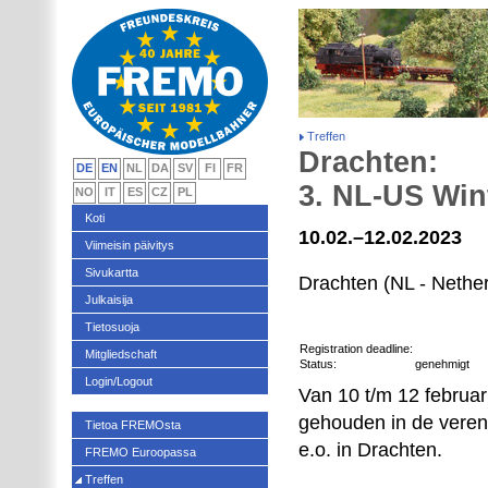
Treffen
Drachten:
DE
EN
NL
DA
SV
FI
FR
3. NL-US Win
NO
IT
ES
CZ
PL
Koti
10.02.–12.02.2023
Viimeisin päivitys
Sivukartta
Drachten (NL - Nethe
Julkaisija
Tietosuoja
Registration deadline:
Mitgliedschaft
Status:
genehmigt
Login/Logout
Van 10 t/m 12 februa
gehouden in de veren
Tietoa FREMOsta
e.o. in Drachten.
FREMO Euroopassa
Treffen