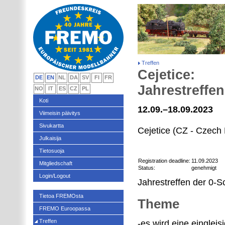
Treffen
Cejetice:
DE
EN
NL
DA
SV
FI
FR
Jahrestreffen
NO
IT
ES
CZ
PL
Koti
12.09.–18.09.2023
Viimeisin päivitys
Sivukartta
Cejetice (CZ - Czech 
Julkaisija
Tietosuoja
Registration deadline:
11.09.2023
Mitgliedschaft
Status:
genehmigt
Login/Logout
Jahrestreffen der 0-S
Tietoa FREMOsta
Theme
FREMO Euroopassa
Treffen
-es wird eine einglei