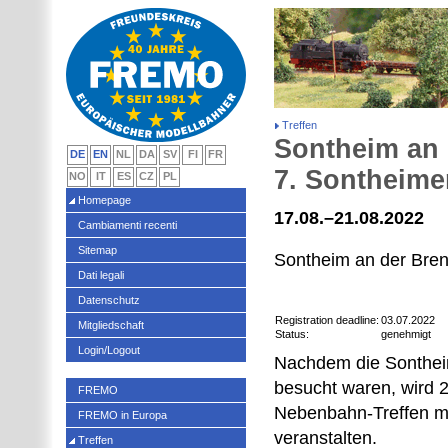
Treffen
Sontheim an 
DE
EN
NL
DA
SV
FI
FR
7. Sontheime
NO
IT
ES
CZ
PL
Homepage
17.08.–21.08.2022
Cambiamenti recenti
Sitemap
Sontheim an der Bre
Dati legali
Datenschutz
Registration deadline:
03.07.2022
Mitgliedschaft
Status:
genehmigt
Login/Logout
Nachdem die Sontheim
besucht waren, wird 2
FREMO
Nebenbahn-Treffen mi
FREMO in Europa
veranstalten.
Treffen