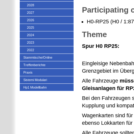
2028
Participating
2027
2026
H0-RP25 (H0 / 1:87
2025
Theme
2024
2023
Spur H0 RP25:
2022
Stammtische/Online
Eingleisige Nebenbah
Treffenberichte
Grenzgebiet im Überga
Praxis
Alle Fahrzeuge
müsse
Sistemi Modulari
Gleisanlagen für RP
Hp1 Modellbahn
Bei den Fahrzeugen s
Kupplung und kompatib
Wagenkarten sind für 
ebenso Lokkarten für
Alle Fahrzeuge sollten