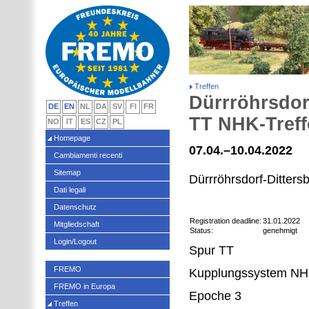
Treffen
Dürrröhrsdor
DE
EN
NL
DA
SV
FI
FR
TT NHK-Treff
NO
IT
ES
CZ
PL
Homepage
07.04.–10.04.2022
Cambiamenti recenti
Sitemap
Dürrröhrsdorf-Ditter
Dati legali
Datenschutz
Registration deadline:
31.01.2022
Mitgliedschaft
Status:
genehmigt
Login/Logout
Spur TT
FREMO
Kupplungssystem N
FREMO in Europa
Epoche 3
Treffen