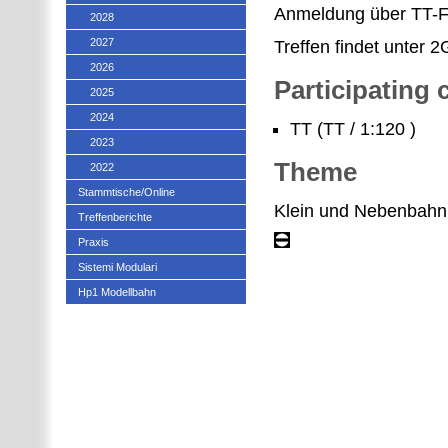
Anmeldung über TT-
2028
2027
Treffen findet unter 
2026
Participating
2025
2024
TT (TT / 1:120 )
2023
Theme
2022
Stammtische/Online
Klein und Nebenbah
Treffenberichte
Praxis
Sistemi Modulari
Hp1 Modellbahn