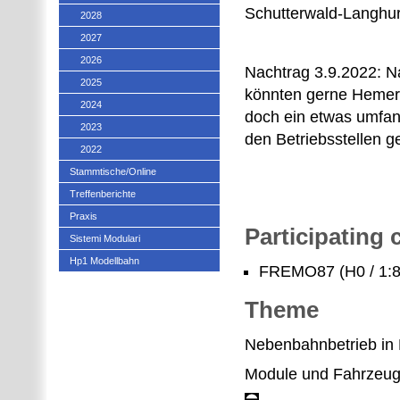
Schutterwald-Langhur
2028
2027
2026
Nachtrag 3.9.2022: N
2025
könnten gerne Hemer 
2024
doch ein etwas umfan
2023
den Betriebsstellen 
2022
Stammtische/Online
Treffenberichte
Praxis
Participating
Sistemi Modulari
Hp1 Modellbahn
FREMO87 (H0 / 1:8
Theme
Nebenbahnbetrieb in 
Module und Fahrzeu