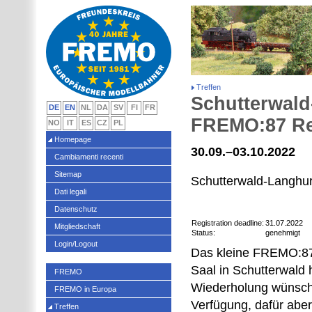
Treffen
Schutterwald
DE
EN
NL
DA
SV
FI
FR
FREMO:87 Reg
NO
IT
ES
CZ
PL
Homepage
30.09.–03.10.2022
Cambiamenti recenti
Sitemap
Schutterwald-Langhu
Dati legali
Datenschutz
Registration deadline:
31.07.2022
Mitgliedschaft
Status:
genehmigt
Login/Logout
Das kleine FREMO:87-
Saal in Schutterwald h
FREMO
Wiederholung wünscht
FREMO in Europa
Verfügung, dafür aber
Treffen