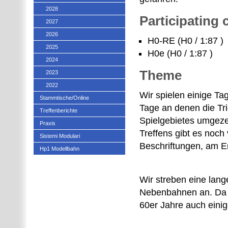
2028
Participating
2027
2026
H0-RE (H0 / 1:87 )
2025
H0e (H0 / 1:87 )
2024
Theme
2023
2022
Wir spielen einige T
Stammtische/Online
Tage an denen die Tr
Treffenberichte
Spielgebietes umgeze
Praxis
Treffens gibt es noch
Sistemi Modulari
Beschriftungen, am 
Hp1 Modellbahn
Wir streben eine lang
Nebenbahnen an. Da w
60er Jahre auch einig