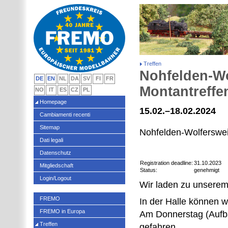
Treffen
Nohfelden-Wo
DE
EN
NL
DA
SV
FI
FR
Montantreffen
NO
IT
ES
CZ
PL
Homepage
15.02.–18.02.2024
Cambiamenti recenti
Sitemap
Nohfelden-Wolferswei
Dati legali
Datenschutz
Registration deadline:
31.10.2023
Mitgliedschaft
Status:
genehmigt
Login/Logout
Wir laden zu unserem
FREMO
In der Halle können 
FREMO in Europa
Am Donnerstag (Aufba
Treffen
gefahren.