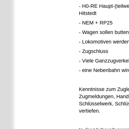
- H0-RE Haupt-(teilw
Hitstedt
- NEM + RP25
- Wagen sollen butte
- Lokomotiven werden
- Zugschluss
- Viele Ganzzugverke
- eine Nebenbahn wird
Kenntnisse zum Zuglei
Zugmeldungen, Handh
Schlüsselwerk, Schlüs
vertiefen.