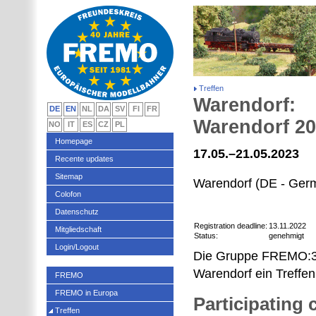
Treffen
Warendorf:
DE
EN
NL
DA
SV
FI
FR
Warendorf 2
NO
IT
ES
CZ
PL
Homepage
17.05.–21.05.2023
Recente updates
Sitemap
Warendorf (DE - Ger
Colofon
Datenschutz
Registration deadline:
13.11.2022
Mitgliedschaft
Status:
genehmigt
Login/Logout
Die Gruppe FREMO:32 
Warendorf ein Treffen
FREMO
FREMO in Europa
Participating
Treffen