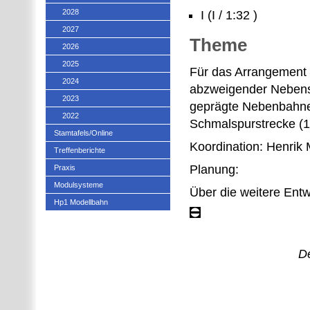
2028
I (I / 1:32 )
2027
Theme
2026
2025
Für das Arrangement p
2024
abzweigender Nebenst
2023
geprägte Nebenbahnen
2022
Schmalspurstrecke (1
Stamtafels/Online
Koordination: Henrik
Treffenberichte
Planung:
Praxis
Modulsysteme
Über die weitere Entwi
Hp1 Modellbahn
De