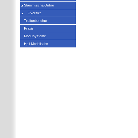
Stammtische/Online
Oversikt
Treffenberichte
Praxis
Modulsysteme
Hp1 Modellbahn