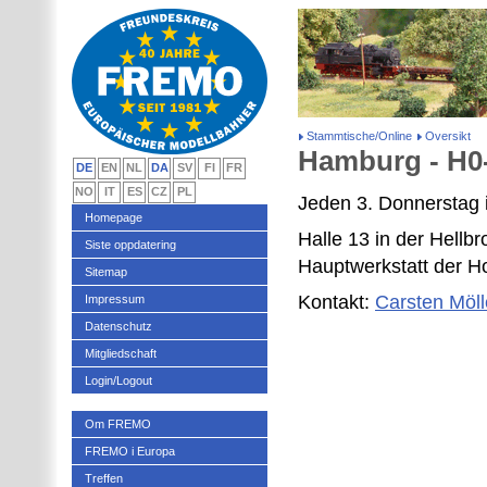
Stammtische/Online
Oversikt
Hamburg - H0
DE
EN
NL
DA
SV
FI
FR
NO
IT
ES
CZ
PL
Jeden 3. Donnerstag 
Homepage
Halle 13 in der Hellb
Siste oppdatering
Hauptwerkstatt der 
Sitemap
Kontakt:
Carsten Möll
Impressum
Datenschutz
Mitgliedschaft
Login/Logout
Om FREMO
FREMO i Europa
Treffen