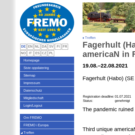
Treffen
Fagerhult (H
DE
EN
NL
DA
SV
FI
FR
americaN in 
NO
IT
ES
CZ
PL
Homepage
19.08.–22.08.2021
Siste oppdatering
Sitemap
Fagerhult (Habo) (SE
Impressum
Datenschutz
Registration deadline:
01.07.2021
Mitgliedschaft
Status:
genehmigt
Login/Logout
The pandemic ruined t
Om FREMO
FREMO i Europa
Third unique america
Treffen