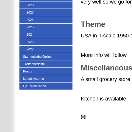
very well so we go for 
2028
2027
2026
Theme
2025
2024
USA in n-scale 1950-
2023
2022
More info will follow
Stammtische/Online
Treffenberichte
Miscellaneou
Praxis
A small grocery store 
Modulsysteme
Hp1 Modellbahn
Kitchen is available.