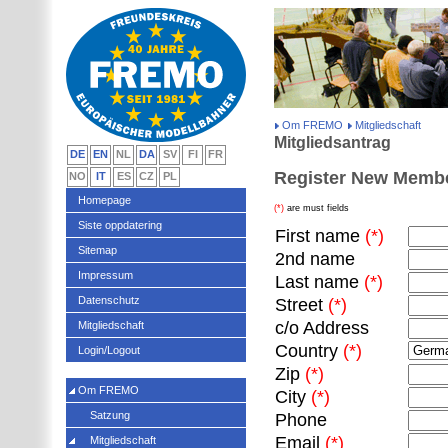
Om FREMO
Mitgliedschaft
Mitgliedsantrag
DE
EN
NL
DA
SV
FI
FR
Register New Memb
NO
IT
ES
CZ
PL
Homepage
(*)
are must fields
Siste oppdatering
First name
(*)
Sitemap
2nd name
Impressum
Last name
(*)
Datenschutz
Street
(*)
c/o Address
Mitgliedschaft
Country
(*)
Login/Logout
Zip
(*)
Om FREMO
City
(*)
Satzung
Phone
Email
(*)
Mitgliedschaft