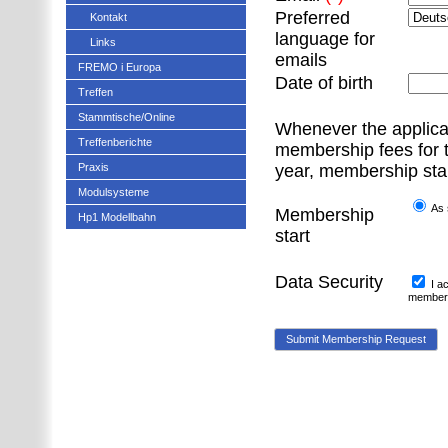
Preferred
Kontakt
language for
Links
emails
FREMO i Europa
Date of birth
Treffen
Stammtische/Online
Whenever the applica
Treffenberichte
membership fees for t
Praxis
year, membership start
Modulsysteme
As 
Membership
Hp1 Modellbahn
start
Data Security
I ac
members 