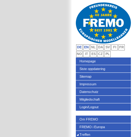
DE
EN
NL
DA
SV
FI
FR
NO
IT
ES
CZ
PL
Homepage
Siste oppdatering
Sitemap
Impressum
Datenschutz
Mitgliedschaft
Login/Logout
Om FREMO
FREMO i Europa
Treffen