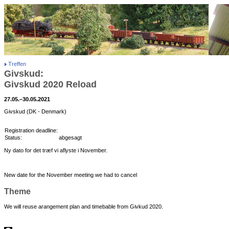
Treffen
Givskud:
Givskud 2020 Reload
27.05.–30.05.2021
Givskud (DK - Denmark)
Registration deadline:
Status:
abgesagt
Ny dato for det træf vi aflyste i November.
New date for the November meeting we had to cancel
Theme
We will reuse arangement plan and timebable from Givkud 2020.