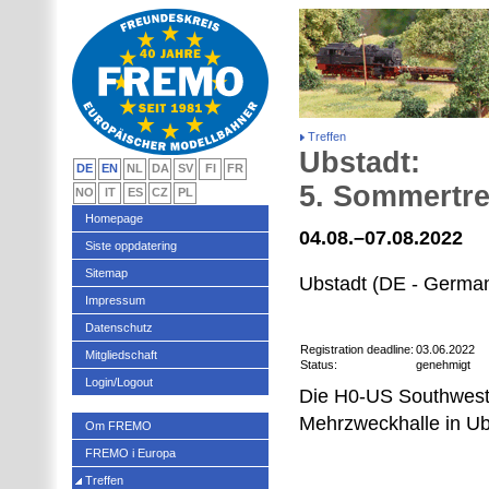
Treffen
Ubstadt:
DE
EN
NL
DA
SV
FI
FR
5. Sommertre
NO
IT
ES
CZ
PL
Homepage
04.08.–07.08.2022
Siste oppdatering
Sitemap
Ubstadt (DE - Germa
Impressum
Datenschutz
Registration deadline:
03.06.2022
Mitgliedschaft
Status:
genehmigt
Login/Logout
Die H0-US Southwest D
Mehrzweckhalle in Ub
Om FREMO
FREMO i Europa
Treffen