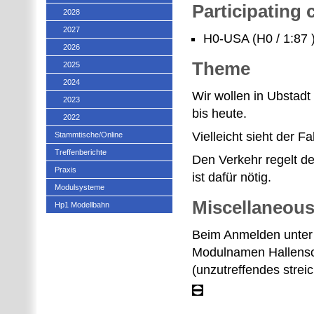
Participating
2028
2027
H0-USA (H0 / 1:87 
2026
Theme
2025
2024
Wir wollen in Ubstadt
2023
bis heute.
2022
Vielleicht sieht der
Stammtische/Online
Treffenberichte
Den Verkehr regelt de
Praxis
ist dafür nötig.
Modulsysteme
Miscellaneou
Hp1 Modellbahn
Beim Anmelden unter
Modulnamen Hallensch
(unzutreffendes strei