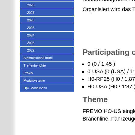
2028
Organisiert wird das 
2027
2026
2025
2024
2023
Participating
2022
Stammtische/Online
0 (0 / 1:45 )
Treffenberichte
0-USA (0 (USA) / 1:
Praxis
H0-RP25 (H0 / 1:87
Modulsysteme
H0-USA (H0 / 1:87 
Hp1 Modellbahn
Theme
FREMO HO-US einglei
Branchline, Fahrzeug