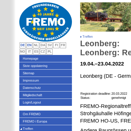
Treffen
Leonberg:
DE
EN
NL
DA
SV
FI
FR
Leonberg: Re
NO
IT
ES
CZ
PL
Homepage
19.04.–23.04.2022
Siste oppdatering
Sitemap
Leonberg (DE - Germ
Impressum
Datenschutz
Registration deadline:
20.03.2022
Mitgliedschaft
Status:
genehmigt
Login/Logout
FREMO-Regionaltreff
Strohgäuhalle Höfing
Om FREMO
FREMO HO-US, FRE
FREMO i Europa
Treffen
Andere Baugrössen u