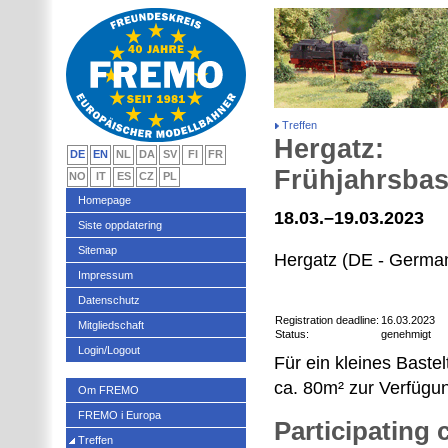
Treffen
Hergatz:
DE
EN
NL
DA
SV
FI
FR
Frühjahrsbas
NO
IT
ES
CZ
PL
Homepage
18.03.–19.03.2023
Siste oppdatering
Sitemap
Hergatz (DE - Germa
Impressum
Datenschutz
Registration deadline:
16.03.2023
Mitgliedschaft
Status:
genehmigt
Login/Logout
Für ein kleines Baste
ca. 80m² zur Verfügu
Om FREMO
FREMO i Europa
Participating
Treffen