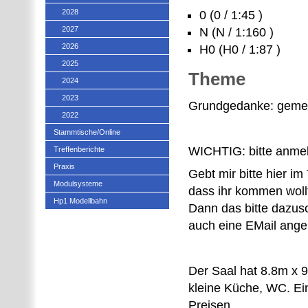
2028
0 (0 / 1:45 )
2027
N (N / 1:160 )
2026
H0 (H0 / 1:87 )
2025
Theme
2024
2023
Grundgedanke: gemei
2022
Stammtische/Online
WICHTIG: bitte anme
Treffenberichte
Praxis
Gebt mir bitte hier i
Modulsysteme
dass ihr kommen wollt
Hp1 Modellbahn
Dann das bitte dazusc
auch eine EMail angebe
Der Saal hat 8.8m x 9
kleine Küche, WC. Ei
Preisen.