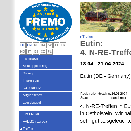
Treffen
Eutin:
DE
EN
NL
DA
SV
FI
FR
4. N-RE-Treff
NO
IT
ES
CZ
PL
Homepage
18.04.–21.04.2024
Siste oppdatering
Sitemap
Eutin (DE - Germany)
Impressum
Datenschutz
Registration deadline:
14.01.2024
Mitgliedschaft
Status:
genehmigt
Login/Logout
4. N-RE-Treffen in Eu
in Ostholstein. Wir h
Om FREMO
sehr gut ausgeleuchte
FREMO i Europa
Treffen