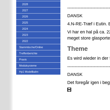
2028
-----------------------------
2027
DANSK
2026
2025
4.N-RE-Træf i Eutin. E
2024
Vi har en hal på ca. 
2023
meget store glasporte
2022
Theme
Stammtische/Online
Treffenberichte
Es wird wieder in de
Praxis
-----------------------------
Modulsysteme
Hp1 Modellbahn
DANSK
Det foregår igen i be