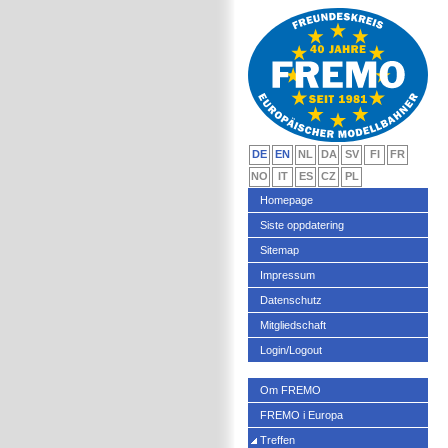
DE
EN
NL
DA
SV
FI
FR
NO
IT
ES
CZ
PL
Homepage
Siste oppdatering
Sitemap
Impressum
Datenschutz
Mitgliedschaft
Login/Logout
Om FREMO
FREMO i Europa
Treffen