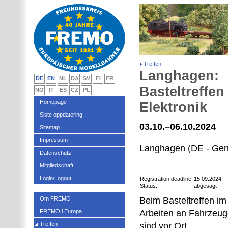
Treffen
Langhagen:
DE
EN
NL
DA
SV
FI
FR
Basteltreffe
NO
IT
ES
CZ
PL
Homepage
Elektronik
Siste oppdatering
03.10.–06.10.2024
Sitemap
Impressum
Langhagen (DE - Ge
Datenschutz
Mitgliedschaft
Login/Logout
Registration deadline:
15.09.2024
Status:
abgesagt
Om FREMO
Beim Basteltreffen i
FREMO i Europa
Arbeiten an Fahrzeug
Treffen
sind vor Ort.