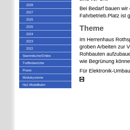
2028
Bei Bedarf bauen wir
2027
Fahrbetrieb.Platz ist
2026
Theme
2025
2024
Im Herrenhaus Rothspa
2023
groben Arbeiten zur 
2022
Rohbauten aufzubauen
Stammtische/Online
wie Begrünung könne
Treffenberichte
Für Elektronik-Umbau
Praxis
Modulsysteme
Hp1 Modellbahn