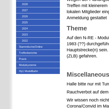
2028
Treffen mit kleinerem
2027
lokalen Mitglieder ei
2026
Anmeldung gestattet
2025
Theme
2024
2023
Auf den N-RE - Modu
2022
1983 (??) durchgefü
Stammtische/Online
Hauptstrecke(n) sein.
Treffenberichte
(ZLB) gefahren.
Praxis
Modulsysteme
Hp1 Modellbahn
Miscellaneou
Halle bitte nur mit T
Rauchverbot auf dem
Wir wissen noch nicht
Corona/Convid im Mai 