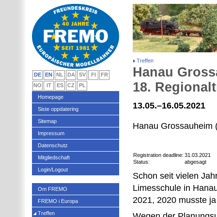
Treffen
Hanau Gross
DE
EN
NL
DA
SV
FI
FR
18. Regional
NO
IT
ES
CZ
PL
Homepage
13.05.–16.05.2021
Siste oppdatering
Sitemap
Hanau Grossauheim 
Impressum
Datenschutz
Registration deadline:
31.03.2021
Mitgliedschaft
Status:
abgesagt
Login/Logout
Schon seit vielen Jah
Limesschule in Hanau
Om FREMO
2021, 2020 musste ja 
FREMO i Europa
Treffen
Wegen der Planungsu