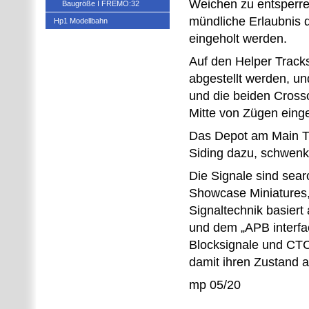
Weichen zu entsperre
Baugröße I FREMO:32
mündliche Erlaubnis 
Hp1 Modellbahn
eingeholt werden.
Auf den Helper Track
abgestellt werden, u
und die beiden Crosso
Mitte von Zügen eing
Das Depot am Main T
Siding dazu, schwen
Die Signale sind sear
Showcase Miniatures,
Signaltechnik basier
und dem „APB interfac
Blocksignale und CT
damit ihren Zustand a
mp 05/20