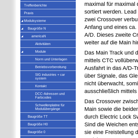
maximal für maximal 
Treffenberichte
sortiert werden. Lead
Praxis
zwei Crossover verb
Modulsysteme
Anfang und eines ca. 
Baugröße N
A/D. Dieses zweite Cr
americaN
weiter auf die Main h
Aktivitäten
Module
Das Main Track und d
Norm und Unterlagen
mittels CTC vollüberw
Betriebsvorbereitung
Ausfahrt in das A/D-T
SIG industries + car
über Signale, das Glei
system
nicht überwacht, somit
Kontakt
ausschließlich mittel
DCC-Adressen und
Farbcodes
Das Crossover zwisc
Schwellenplatine für
Main sowie die beide
Modulübergänge
durch Electric Lock S
Baugröße TT
Sind die Weichen ents
Baugröße H0
sie eine Freistellung 
Baugröße 0