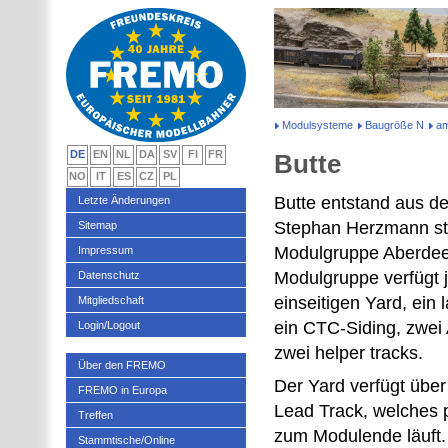
Modulsysteme
Baugröße N
am
DE
EN
NL
DA
SV
FI
FR
Butte
NO
IT
ES
CZ
PL
Butte entstand aus d
Letzte Änderungen
Stephan Herzmann sta
Sitemap
Modulgruppe Aberdee
Impressum
Modulgruppe verfügt j
Datenschutz
einseitigen Yard, ein 
Mitgliedschaft
ein CTC-Siding, zwei
Login/Logout
zwei helper tracks.
Über den FREMO
Der Yard verfügt über
FREMO in Europa
Lead Track, welches p
Treffen
zum Modulende läuft.
Stammtische/Online