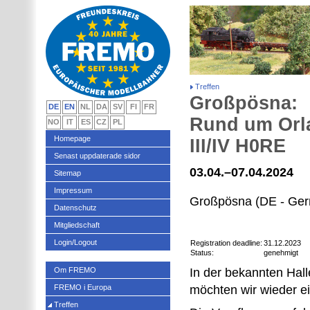
Treffen
Großpösna:
DE
EN
NL
DA
SV
FI
FR
Rund um Orl
NO
IT
ES
CZ
PL
Homepage
III/IV H0RE
Senast uppdaterade sidor
03.04.–07.04.2024
Sitemap
Impressum
Großpösna (DE - Ge
Datenschutz
Mitgliedschaft
Login/Logout
Registration deadline:
31.12.2023
Status:
genehmigt
Om FREMO
In der bekannten Hall
FREMO i Europa
möchten wir wieder ei
Treffen