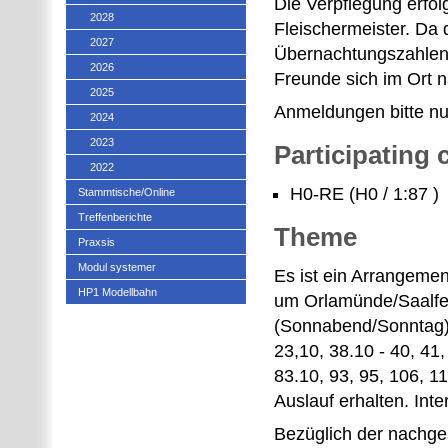
Die Verpflegung erfol
2028
Fleischermeister. Da
2027
Übernachtungszahlenk
2026
Freunde sich im Ort
2025
Anmeldungen bitte nu
2024
2023
Participating
2022
H0-RE (H0 / 1:87 )
Stammtische/Online
Treffenberichte
Theme
Praxsis
Modul systemer
Es ist ein Arrangemen
HP1 Modellbahn
um Orlamünde/Saalfel
(Sonnabend/Sonntag) 
23,10, 38.10 - 40, 41
83.10, 93, 95, 106, 1
Auslauf erhalten. In
Bezüglich der nachge